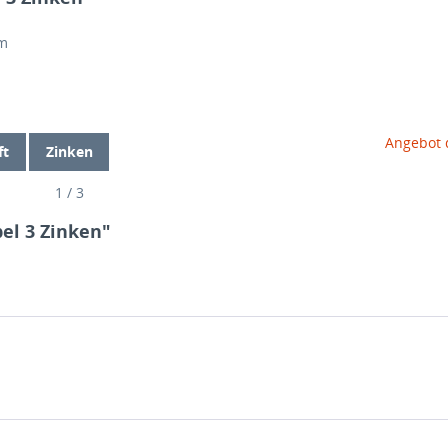
mm
Angebot 
ft
Zinken
1 / 3
el 3 Zinken"