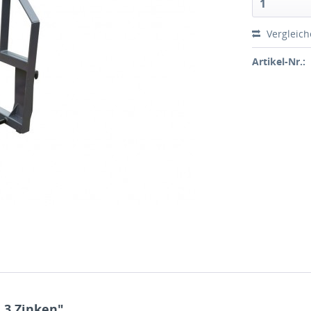
1
Vergleic
Artikel-Nr.:
 3 Zinken"